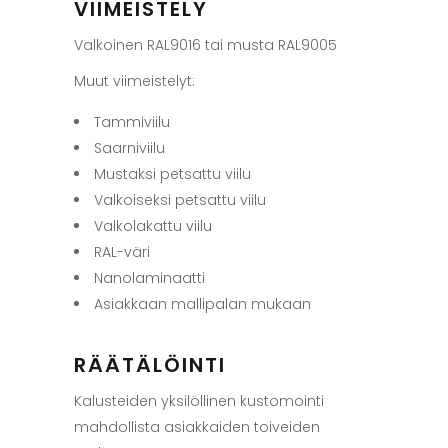
VIIMEISTELY
Valkoinen RAL9016 tai musta RAL9005
Muut viimeistelyt:
Tammiviilu
Saarniviilu
Mustaksi petsattu viilu
Valkoiseksi petsattu viilu
Valkolakattu viilu
RAL-väri
Nanolaminaatti
Asiakkaan mallipalan mukaan
RÄÄTÄLÖINTI
Kalusteiden yksilöllinen kustomointi
mahdollista asiakkaiden toiveiden