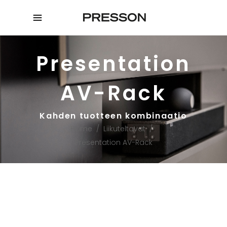
Presentation
AV-Rack
Kahden tuotteen kombinaatio
Home
/
Liikuteltavat
/
Presentation AV-Rack