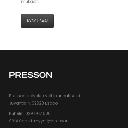
mukaan.
KYSY LISÄÄ!
Presson palvelee valtakunnallisesti
Juvantie 4, 02920 Espoo
Puhelin: 029 1707 606
Sähköposti: myynti@presson.fi