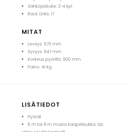
Sähköpistoke: 2-4 kpl
Rack Units: 17
MITAT
Leveys: 570 mm
Syvyys: 647 mm
Korkeus pyörillä: 900 mm
Paino: 41 kg
LISÄTIEDOT
Pyörät
6 m tai 9 m musta kaapelisukka. Sis.
virta- ja LAN-kaapelit