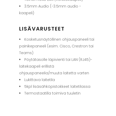
3.5mm Audio (-3.5mm audio -
kaapeli)
LISÄVARUSTEET
Kosketusnäytöllinen ohjauspaneeli tai
painikepaneeli (esim. Cisco, Crestron tai
Teams)
Pöytätasolle läpivienti tai LAN (RJ45)-
laitekaapeli erillistä
ohjauspaneelia/muuta laitetta varten
Lukittava laitetila
5kpl lisäsähköpistokkeet laitetilassa
Termostaatilla toimiva tuuletin