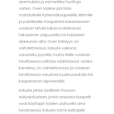
asennuksia ja esimerkiksi huoltoja
varten. Oven taakse jää tilaa
mahdollisille kytkentäkaapeleille, liittimille
ja painikkeille. Kaapelointi kalusteeseen
voidaan tehdä takaa irroitettavan
takaseinän yläpuolelta tai kalusteen
alareunan alta. Oven kätisyys on
vaihdettavissa. Kaluste vakiona
varusteltu pyörillä, mutta tilalle voidaan
tarvittaessa vaihtaa säätötassut. Lisäksi
kansilevy on vaihdettavissa ja voidaan
tarvittaessa varustaa tuuletusaukolla tai
kaapeloinnin läpiviennillä.
Kaluste pitää sisällään Presson
esityskalusteen, jonka ansiosta kaapelit
ovat käyttäjän käden ulottuvilla aina
tarvittaessa. Kaluste toimii esittäjälle