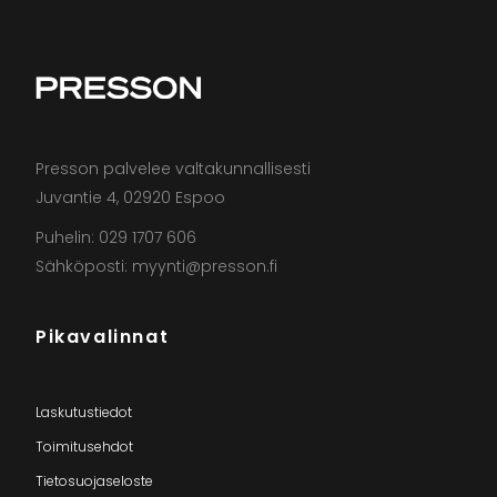
Presson palvelee valtakunnallisesti
Juvantie 4, 02920 Espoo
Puhelin: 029 1707 606
Sähköposti: myynti@presson.fi
Pikavalinnat
Laskutustiedot
Toimitusehdot
Tietosuojaseloste