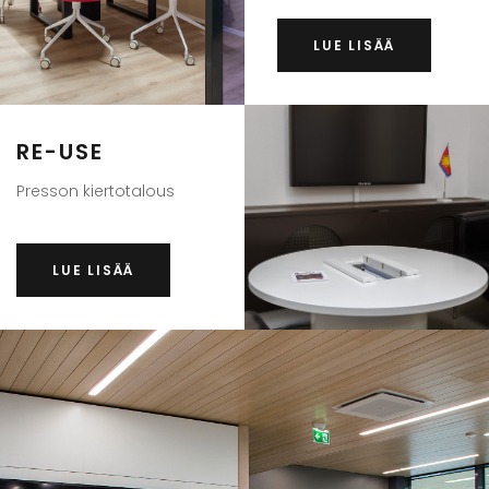
LUE LISÄÄ
RE-USE
Presson kiertotalous
LUE LISÄÄ