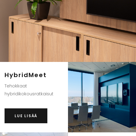
HybridMeet
Tehokkaat
hybridikokousratkaisut
LUE LISÄÄ