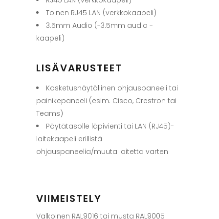
Toinen RJ45 LAN (verkkokaapeli)
3.5mm Audio (-3.5mm audio -
kaapeli)
LISÄVARUSTEET
Kosketusnäytöllinen ohjauspaneeli tai
painikepaneeli (esim. Cisco, Crestron tai
Teams)
Pöytätasolle läpivienti tai LAN (RJ45)-
laitekaapeli erillistä
ohjauspaneelia/muuta laitetta varten
VIIMEISTELY
Valkoinen RAL9016 tai musta RAL9005