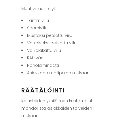
Muut viimeistelyt:
Tammiviilu
Saarniviilu
Mustaksi petsattu viilu
Valkoiseksi petsattu viilu
Valkolakattu viilu
RAL-väri
Nanolaminaatti
Asiakkaan mallipalan mukaan
RÄÄTÄLÖINTI
Kalusteiden yksilöllinen kustomointi
mahdollista asiakkaiden toiveiden
mukaan.