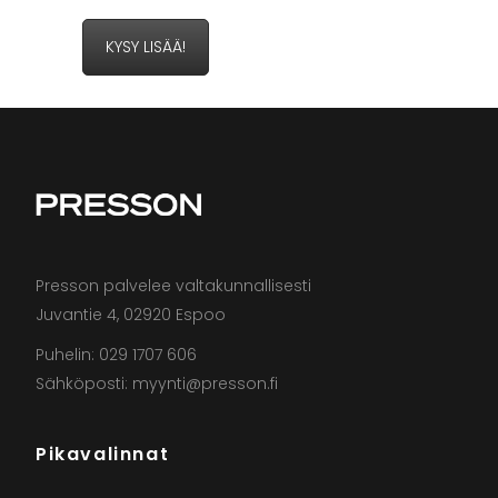
KYSY LISÄÄ!
Presson palvelee valtakunnallisesti
Juvantie 4, 02920 Espoo
Puhelin: 029 1707 606
Sähköposti: myynti@presson.fi
Pikavalinnat