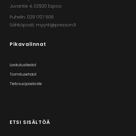
Juvantie 4, 02920 Espoo
Puhelin: 029 1707 606
Sähköposti: myynti@presson.fi
Pikavalinnat
Laskutustiedot
Toimitusehdot
Tietosuojaseloste
ETSI SISÄLTÖÄ